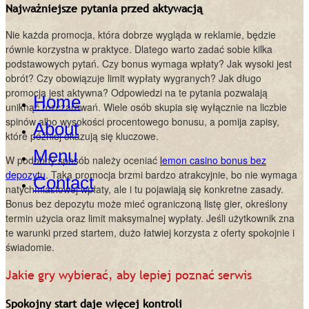
Najważniejsze pytania przed aktywacją
Nie każda promocja, która dobrze wygląda w reklamie, będzie
równie korzystna w praktyce. Dlatego warto zadać sobie kilka
podstawowych pytań. Czy bonus wymaga wpłaty? Jak wysoki jest
obrót? Czy obowiązuje limit wypłaty wygranych? Jak długo
promocja jest aktywna? Odpowiedzi na te pytania pozwalają
Home
uniknąć rozczarowań. Wiele osób skupia się wyłącznie na liczbie
spinów albo wysokości procentowego bonusu, a pomija zapisy,
About
które później okazują się kluczowe.
Menu
W podobny sposób należy oceniać
lemon casino bonus bez
depozytu
. Taka promocja brzmi bardzo atrakcyjnie, bo nie wymaga
Contact
natychmiastowej wpłaty, ale i tu pojawiają się konkretne zasady.
Bonus bez depozytu może mieć ograniczoną listę gier, określony
termin użycia oraz limit maksymalnej wypłaty. Jeśli użytkownik zna
te warunki przed startem, dużo łatwiej korzysta z oferty spokojnie i
świadomie.
Jakie gry wybierać, aby lepiej poznać serwis
Spokojny start daje więcej kontroli