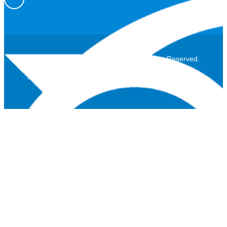
™
Shore Good Donuts
Inc. 2024 . All Rights Reserved.
Site Managed by
S-FX.com