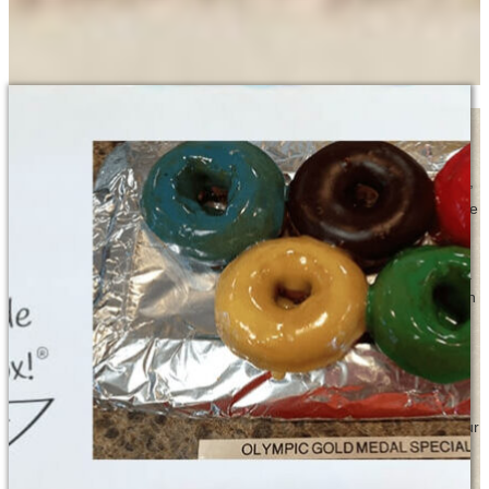
Shore Good Made To Order Donuts
A visit to the beach is typically about sun, sand and relaxation. Now,
™
thanks to Shore Good Donuts
, it’s also about delicious homemade
donut creations!
™
The Shore Good Donuts
takes the classic cake donut and adds a
modern touch with different toppings and special flavors. They even
turn a few inside out—literally!—with a creative spin on traditional
favorites like the jelly filled or Boston cream donut.
Whether you’re a lifelong resident of Long Beach Island, or a first
time visitor, Shore Good’s made-to-order donuts will leave a lasting
impression on your taste buds and become an essential part of your
beach experience.