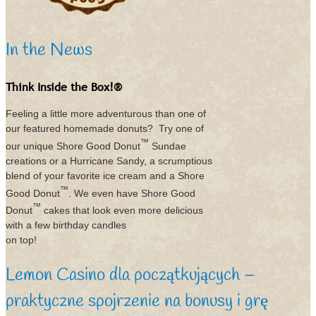
In the News
Think Inside the Box!®
Feeling a little more adventurous than one of
our featured homemade donuts? Try one of
™
our unique Shore Good Donut
Sundae
creations or a Hurricane Sandy, a scrumptious
blend of your favorite ice cream and a Shore
™
Good Donut
. We even have Shore Good
™
Donut
cakes that look even more delicious
with a few birthday candles
on top!
Lemon Casino dla początkujących –
praktyczne spojrzenie na bonusy i grę