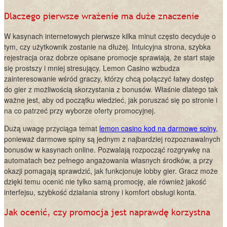
Dlaczego pierwsze wrażenie ma duże znaczenie
W kasynach internetowych pierwsze kilka minut często decyduje o
tym, czy użytkownik zostanie na dłużej. Intuicyjna strona, szybka
rejestracja oraz dobrze opisane promocje sprawiają, że start staje
się prostszy i mniej stresujący. Lemon Casino wzbudza
zainteresowanie wśród graczy, którzy chcą połączyć łatwy dostęp
do gier z możliwością skorzystania z bonusów. Właśnie dlatego tak
ważne jest, aby od początku wiedzieć, jak poruszać się po stronie i
na co patrzeć przy wyborze oferty promocyjnej.
Dużą uwagę przyciąga temat
lemon casino kod na darmowe spiny
,
ponieważ darmowe spiny są jednym z najbardziej rozpoznawalnych
bonusów w kasynach online. Pozwalają rozpocząć rozgrywkę na
automatach bez pełnego angażowania własnych środków, a przy
okazji pomagają sprawdzić, jak funkcjonuje lobby gier. Gracz może
dzięki temu ocenić nie tylko samą promocję, ale również jakość
interfejsu, szybkość działania strony i komfort obsługi konta.
Jak ocenić, czy promocja jest naprawdę korzystna