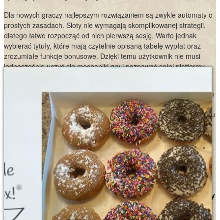
Dla nowych graczy najlepszym rozwiązaniem są zwykle automaty o
prostych zasadach. Sloty nie wymagają skomplikowanej strategii,
dlatego łatwo rozpocząć od nich pierwszą sesję. Warto jednak
wybierać tytuły, które mają czytelnie opisaną tabelę wypłat oraz
zrozumiałe funkcje bonusowe. Dzięki temu użytkownik nie musi
jednocześnie uczyć się mechaniki gry i poznawać całej platformy.
Mniejszy chaos oznacza większy komfort.
Pomocne bywa również testowanie kilku różnych automatów. Jeden
slot może okazać się dynamiczny i pełen dodatkowych funkcji, inny
bardziej stonowany i przewidywalny. Dopiero po krótkim porównaniu
kilku tytułów można określić, jaki styl rozgrywki najbardziej
odpowiada danemu graczowi. To ważne, bo bonus wykorzystany w
dobrze dobranej grze zwykle daje większą satysfakcję niż
przypadkowe kliknięcia w popularny tytuł.
Rola samokontroli i planowania budżetu
Promocja nie powinna zmieniać zasad odpowiedzialnej gry
Bonusy nie zwalniają z obowiązku kontrolowania wydatków. Nawet