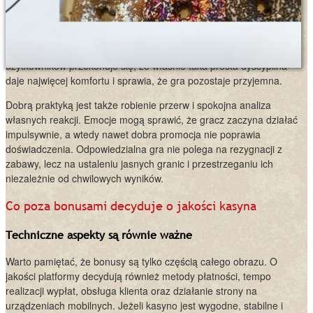
darmowe spiny czy dodatkowe środki promocyjne powinny być
traktowane jako element rozrywki, a nie sygnał do podejmowania
nieprzemyślanych decyzji. Ustalenie limitu wpłat oraz czasu
spędzanego na stronie pomaga zachować równowagę. Wielu
użytkowników przekonuje się, że właśnie taka prosta dyscyplina
daje najwięcej komfortu i sprawia, że gra pozostaje przyjemna.
Dobrą praktyką jest także robienie przerw i spokojna analiza
własnych reakcji. Emocje mogą sprawić, że gracz zaczyna działać
impulsywnie, a wtedy nawet dobra promocja nie poprawia
doświadczenia. Odpowiedzialna gra nie polega na rezygnacji z
zabawy, lecz na ustaleniu jasnych granic i przestrzeganiu ich
niezależnie od chwilowych wyników.
Co poza bonusami decyduje o jakości kasyna
Techniczne aspekty są równie ważne
Warto pamiętać, że bonusy są tylko częścią całego obrazu. O
jakości platformy decydują również metody płatności, tempo
realizacji wypłat, obsługa klienta oraz działanie strony na
urządzeniach mobilnych. Jeżeli kasyno jest wygodne, stabilne i